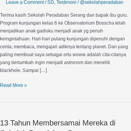
Leave a Comment
/
SD
,
Testimoni
/
@sekolahperadaban
Terima kasih Sekolah Peradaban Serang dan bapak ibu guru.
Program kunjungan kelas 6 ke Observatorium Bosscha telah
menjadikan anak gadisku menjadi anak yg penuh
keingintahuan. Hari-hari pulang kunjungan dipenuhi dengan
cerita, membaca, mengajari adiknya tentang planet. Dan yang
paling membuat saya sebagai ortu woww adalah cita-citanya
yang bertambah ingin menjadi astronom dan meneliti
blackhole. Sampai […]
Read More »
13
Tahun
13 Tahun Membersamai Mereka di
Membersamai
Mereka