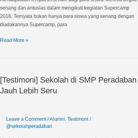
senang dan antusias dalam mengikuti kegiatan Supercamp
2016. Ternyata bukan hanya para siswa yang senang dengan
diadakannya Supercamp, para
Read More »
[Testimoni]
Sekolah
[Testimoni] Sekolah di SMP Peradaban
di
SMP
Jauh Lebih Seru
Peradaban
Jauh
Lebih
Leave a Comment
/
Alumni
,
Testimoni
/
Seru
@sekolahperadaban