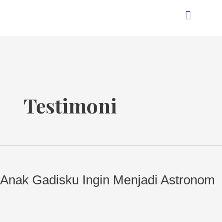
Skip
Menu
to
content
Testimoni
Anak
Gadisku
Anak Gadisku Ingin Menjadi Astronom
Ingin
Menjadi
Astronom