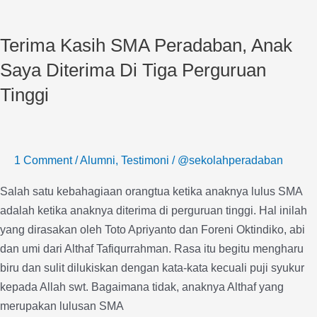
Terima
Kasih
Terima Kasih SMA Peradaban, Anak
SMA
Peradaban,
Saya Diterima Di Tiga Perguruan
Anak
Tinggi
Saya
Diterima
Di
Tiga
1 Comment
/
Alumni
,
Testimoni
/
@sekolahperadaban
Perguruan
Salah satu kebahagiaan orangtua ketika anaknya lulus SMA
Tinggi
adalah ketika anaknya diterima di perguruan tinggi. Hal inilah
yang dirasakan oleh Toto Apriyanto dan Foreni Oktindiko, abi
dan umi dari Althaf Tafiqurrahman. Rasa itu begitu mengharu
biru dan sulit dilukiskan dengan kata-kata kecuali puji syukur
kepada Allah swt. Bagaimana tidak, anaknya Althaf yang
merupakan lulusan SMA