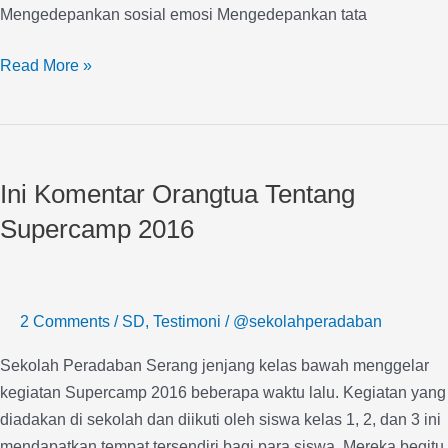
Mengedepankan sosial emosi Mengedepankan tata
Read More »
Ini
Komentar
Ini Komentar Orangtua Tentang
Orangtua
Tentang
Supercamp 2016
Supercamp
2016
2 Comments
/
SD
,
Testimoni
/
@sekolahperadaban
Sekolah Peradaban Serang jenjang kelas bawah menggelar
kegiatan Supercamp 2016 beberapa waktu lalu. Kegiatan yang
diadakan di sekolah dan diikuti oleh siswa kelas 1, 2, dan 3 ini
mendapatkan tempat tersendiri bagi para siswa. Mereka begitu