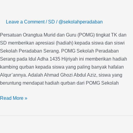
Menghafal
Alqur’an
Leave a Comment
/
SD
/
@sekolahperadaban
Berhadiah
Qurban
Persatuan Orangtua Murid dan Guru (POMG) tingkat TK dan
SD memberikan apresiasi (hadiah) kepada siswa dan siswi
Sekolah Peradaban Serang. POMG Sekolah Peradaban
Serang pada Idul Adha 1435 Hijriyah ini memberikan hadiah
kambing qurban kepada siswa yang paling banyak hafalan
Alqur’annya. Adalah Ahmad Ghozi Abdul Aziz, siswa yang
beruntung mendapat hadiah qurban dari POMG Sekolah
Read More »
Sekolah
Peradaban