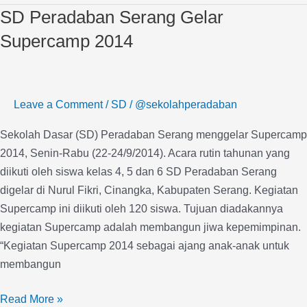
SD Peradaban Serang Gelar
SD
Peradaban
Supercamp 2014
Serang
Gelar
Supercamp
Leave a Comment
/
SD
/
@sekolahperadaban
2014
Sekolah Dasar (SD) Peradaban Serang menggelar Supercamp
2014, Senin-Rabu (22-24/9/2014). Acara rutin tahunan yang
diikuti oleh siswa kelas 4, 5 dan 6 SD Peradaban Serang
digelar di Nurul Fikri, Cinangka, Kabupaten Serang. Kegiatan
Supercamp ini diikuti oleh 120 siswa. Tujuan diadakannya
kegiatan Supercamp adalah membangun jiwa kepemimpinan.
“Kegiatan Supercamp 2014 sebagai ajang anak-anak untuk
membangun
Read More »