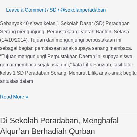
Kunjungi
Leave a Comment
/
SD
/
@sekolahperadaban
Perpustakaan
Daerah
Sebanyak 40 siswa kelas 1 Sekolah Dasar (SD) Peradaban
Serang mengunjungi Perpustakaan Daerah Banten, Selasa
(14/10/2014). Tujuan dari mengunjungi perpustakaan ini
sebagai bagian pembiasaan anak supaya senang membaca.
“Tujuan mengunjungi Perpustakaan Daerah ini supaya siswa
gemar membaca sejak usia dini,” kata Lilik Fauziah, fasilitator
kelas 1 SD Peradaban Serang. Menurut Lilik, anak-anak begitu
antusias dalam
Read More »
Di Sekolah Peradaban, Menghafal
Di
Sekolah
Alqur’an Berhadiah Qurban
Peradaban,