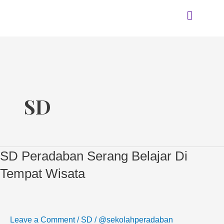
Skip
Menu
to
content
SD
SD Peradaban Serang Belajar Di
SD
Peradaban
Tempat Wisata
Serang
Belajar
Di
Leave a Comment
/
SD
/
@sekolahperadaban
Tempat