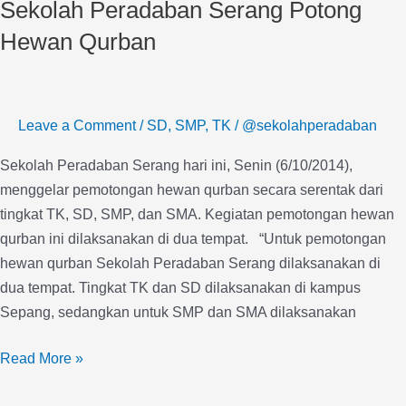
Sekolah Peradaban Serang Potong
Serang
Potong
Hewan Qurban
Hewan
Qurban
Leave a Comment
/
SD
,
SMP
,
TK
/
@sekolahperadaban
Sekolah Peradaban Serang hari ini, Senin (6/10/2014),
menggelar pemotongan hewan qurban secara serentak dari
tingkat TK, SD, SMP, dan SMA. Kegiatan pemotongan hewan
qurban ini dilaksanakan di dua tempat. “Untuk pemotongan
hewan qurban Sekolah Peradaban Serang dilaksanakan di
dua tempat. Tingkat TK dan SD dilaksanakan di kampus
Sepang, sedangkan untuk SMP dan SMA dilaksanakan
Read More »