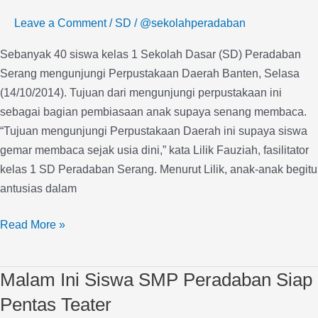
Kunjungi
Leave a Comment
/
SD
/
@sekolahperadaban
Perpustakaan
Daerah
Sebanyak 40 siswa kelas 1 Sekolah Dasar (SD) Peradaban
Serang mengunjungi Perpustakaan Daerah Banten, Selasa
(14/10/2014). Tujuan dari mengunjungi perpustakaan ini
sebagai bagian pembiasaan anak supaya senang membaca.
“Tujuan mengunjungi Perpustakaan Daerah ini supaya siswa
gemar membaca sejak usia dini,” kata Lilik Fauziah, fasilitator
kelas 1 SD Peradaban Serang. Menurut Lilik, anak-anak begitu
antusias dalam
Read More »
Malam Ini Siswa SMP Peradaban Siap
Malam
Ini
Pentas Teater
Siswa