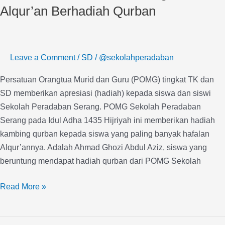
Sekolah
Alqur’an Berhadiah Qurban
Peradaban,
Menghafal
Alqur’an
Leave a Comment
/
SD
/
@sekolahperadaban
Berhadiah
Qurban
Persatuan Orangtua Murid dan Guru (POMG) tingkat TK dan
SD memberikan apresiasi (hadiah) kepada siswa dan siswi
Sekolah Peradaban Serang. POMG Sekolah Peradaban
Serang pada Idul Adha 1435 Hijriyah ini memberikan hadiah
kambing qurban kepada siswa yang paling banyak hafalan
Alqur’annya. Adalah Ahmad Ghozi Abdul Aziz, siswa yang
beruntung mendapat hadiah qurban dari POMG Sekolah
Read More »
Sekolah