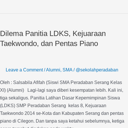
Dilema
Panitia
Dilema Panitia LDKS, Kejuaraan
LDKS,
Kejuaraan
Taekwondo, dan Pentas Piano
Taekwondo,
dan
Pentas
Leave a Comment
/
Alumni
,
SMA
/
@sekolahperadaban
Piano
Oleh : Salsabila Afifah (Siswi SMA Peradaban Serang Kelas
XI) (Alumni) Lagi-lagi saya diberi kesempatan lebih. Kali ini,
tiga sekaligus. Panitia Latihan Dasar Kepemimpinan Siswa
(LDKS) SMP Peradaban Serang kelas 8, Kejuaraan
Taekwondo 2014 se-Kota dan Kabupaten Serang dan pentas
piano di Cilegon. Dan tanpa saya ketahui sebelumnya, ketiga