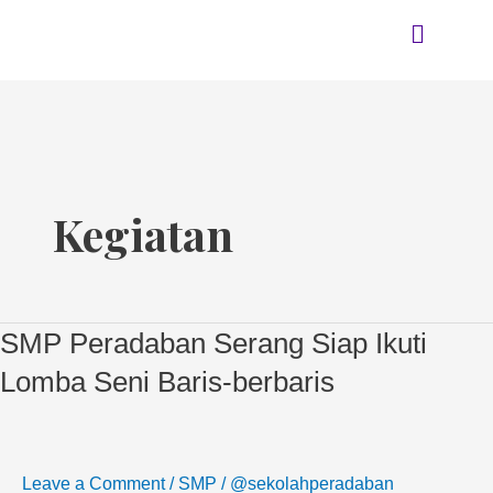
Skip
Menu
to
content
Kegiatan
SMP Peradaban Serang Siap Ikuti
SMP
Peradaban
Lomba Seni Baris-berbaris
Serang
Siap
Ikuti
Leave a Comment
/
SMP
/
@sekolahperadaban
Lomba