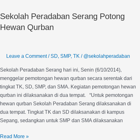
Peradaban
Sekolah Peradaban Serang Potong
Serang
Potong
Hewan Qurban
Hewan
Qurban
Leave a Comment
/
SD
,
SMP
,
TK
/
@sekolahperadaban
Sekolah Peradaban Serang hari ini, Senin (6/10/2014),
menggelar pemotongan hewan qurban secara serentak dari
tingkat TK, SD, SMP, dan SMA. Kegiatan pemotongan hewan
qurban ini dilaksanakan di dua tempat. “Untuk pemotongan
hewan qurban Sekolah Peradaban Serang dilaksanakan di
dua tempat. Tingkat TK dan SD dilaksanakan di kampus
Sepang, sedangkan untuk SMP dan SMA dilaksanakan
Read More »