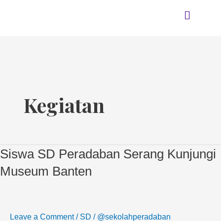
Skip
Menu
to
content
Kegiatan
Siswa SD Peradaban Serang Kunjungi
Siswa
SD
Museum Banten
Peradaban
Serang
Kunjungi
Leave a Comment
/
SD
/
@sekolahperadaban
Museum