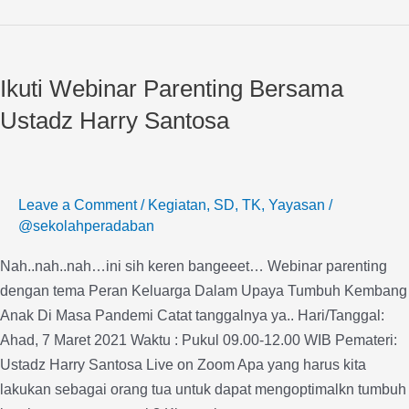
Ikuti
Webinar
Ikuti Webinar Parenting Bersama
Parenting
Bersama
Ustadz Harry Santosa
Ustadz
Harry
Santosa
Leave a Comment
/
Kegiatan
,
SD
,
TK
,
Yayasan
/
@sekolahperadaban
Nah..nah..nah…ini sih keren bangeeet… Webinar parenting
dengan tema Peran Keluarga Dalam Upaya Tumbuh Kembang
Anak Di Masa Pandemi Catat tanggalnya ya.. Hari/Tanggal:
Ahad, 7 Maret 2021 Waktu : Pukul 09.00-12.00 WIB Pemateri:
Ustadz Harry Santosa Live on Zoom Apa yang harus kita
lakukan sebagai orang tua untuk dapat mengoptimalkn tumbuh