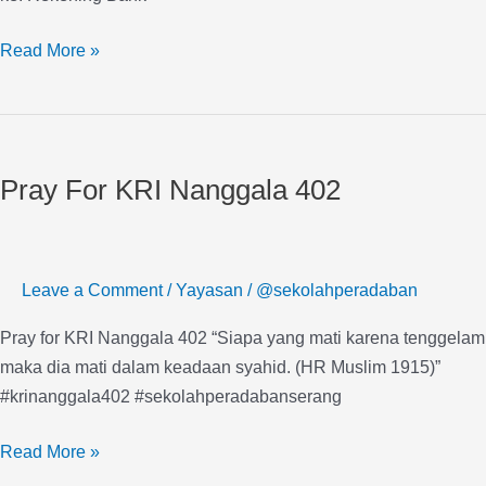
Read More »
Pray
For
Pray For KRI Nanggala 402
KRI
Nanggala
402
Leave a Comment
/
Yayasan
/
@sekolahperadaban
Pray for KRI Nanggala 402 “Siapa yang mati karena tenggelam
maka dia mati dalam keadaan syahid. (HR Muslim 1915)”
#krinanggala402 #sekolahperadabanserang
Read More »