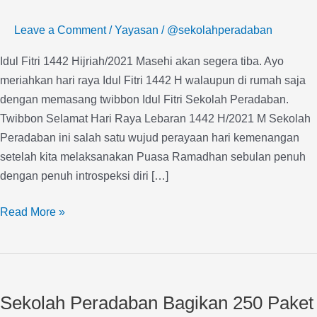
H/2021
Leave a Comment
/
Yayasan
/
@sekolahperadaban
M
Idul Fitri 1442 Hijriah/2021 Masehi akan segera tiba. Ayo
meriahkan hari raya Idul Fitri 1442 H walaupun di rumah saja
dengan memasang twibbon Idul Fitri Sekolah Peradaban.
Twibbon Selamat Hari Raya Lebaran 1442 H/2021 M Sekolah
Peradaban ini salah satu wujud perayaan hari kemenangan
setelah kita melaksanakan Puasa Ramadhan sebulan penuh
dengan penuh introspeksi diri […]
Read More »
Sekolah
Peradaban
Sekolah Peradaban Bagikan 250 Paket
Bagikan