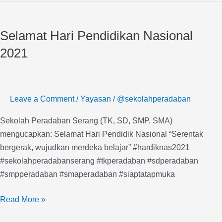
Selamat
Hari
Selamat Hari Pendidikan Nasional
Pendidikan
Nasional
2021
2021
Leave a Comment
/
Yayasan
/
@sekolahperadaban
Sekolah Peradaban Serang (TK, SD, SMP, SMA)
mengucapkan: Selamat Hari Pendidik Nasional “Serentak
bergerak, wujudkan merdeka belajar” #hardiknas2021
#sekolahperadabanserang #tkperadaban #sdperadaban
#smpperadaban #smaperadaban #siaptatapmuka
Read More »