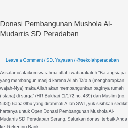
Donasi
Pembangunan
Donasi Pembangunan Mushola Al-
Mushola
Al-
Mudarris SD Peradaban
Mudarris
SD
Peradaban
Leave a Comment
/
SD
,
Yayasan
/
@sekolahperadaban
Assalamu’alaikum warahmatullahi wabarakatuh “Barangsiapa
yang membangun masjid karena Allah Ta’ala (mengharapkan
wajah-Nya) maka Allah akan membangunkan baginya rumah
(istana) di surga” (HR Bukhari (1/172 no. 439) dan Muslim (no.
533)) Bapak/Ibu yang dirahmati Allah SWT, yuk sisihkan sedikit
hartanya untuk Open Donasi Pembangunan Mushola Al-
Mudarris SD Peradaban Serang. Salurkan donasi terbaik Anda
ke: Rekening Bank