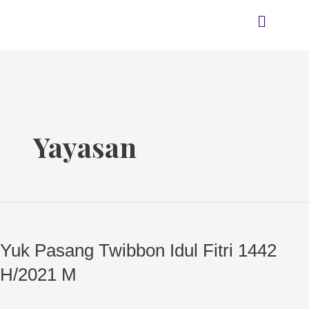
Skip
Menu
to
content
Yayasan
Yuk
Pasang
Yuk Pasang Twibbon Idul Fitri 1442
Twibbon
Idul
H/2021 M
Fitri
1442