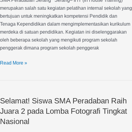
SMA Peradaban Serang Serang– IHT (In House Training)
merupakan salah satu kegiatan pelatihan internal sekolah yang
bertujuan untuk meningkatkan kompetensi Pendidik dan
Tenaga Kependidikan dalam mengimplementasikan kurikulum
merdeka di satuan pendidikan. Kegiatan ini diselenggarakan
oleh beberapa sekolah yang mengikuti program sekolah
penggerak dimana program sekolah penggerak
Read More »
Selamat!
Siswa
Selamat! Siswa SMA Peradaban Raih
SMA
Peradaban
Juara 2 pada Lomba Fotografi Tingkat
Raih
Nasional
Juara
2