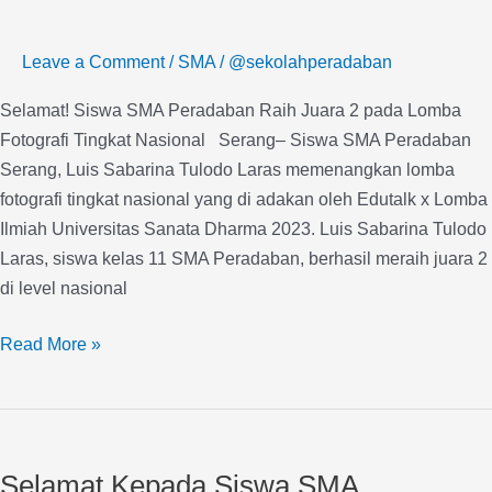
pada
Lomba
Leave a Comment
/
SMA
/
@sekolahperadaban
Fotografi
Selamat! Siswa SMA Peradaban Raih Juara 2 pada Lomba
Tingkat
Fotografi Tingkat Nasional Serang– Siswa SMA Peradaban
Nasional
Serang, Luis Sabarina Tulodo Laras memenangkan lomba
fotografi tingkat nasional yang di adakan oleh Edutalk x Lomba
Ilmiah Universitas Sanata Dharma 2023. Luis Sabarina Tulodo
Laras, siswa kelas 11 SMA Peradaban, berhasil meraih juara 2
di level nasional
Read More »
Selamat
Kepada
Selamat Kepada Siswa SMA
Siswa