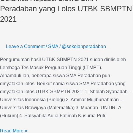
SMA
Peradaban yang Lolos UTBK SBMPTN
Peradaban
2021
yang
Lolos
UTBK
SBMPTN
Leave a Comment
/
SMA
/
@sekolahperadaban
2021
Pengumuman hasil UTBK-SBMPTN 2021 sudah dirilis oleh
Lembaga Tes Masuk Perguruan Tinggi (LTMPT).
Alhamdulillah, beberapa siswa SMA Peradaban pun
dinyatakan lolos. Berikut nama siswa SMA Peradaban yang
dinyatakan lolos UTBK-SBMPTN 2021: 1. Sholah Syahadah –
Universitas Indonesia (Biologi) 2. Ammar Mujiburrahman –
Universitas Brawijaya (Matematika) 3. Muanah -UNTIRTA
(Hukum) 4. Salsyabila Aulia Fatimah Kusuma Putri
Read More »