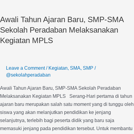
Awali
Tahun
Awali Tahun Ajaran Baru, SMP-SMA
Ajaran
Baru,
Sekolah Peradaban Melaksanakan
SMP-
Kegiatan MPLS
SMA
Sekolah
Peradaban
Melaksanakan
Leave a Comment
/
Kegiatan
,
SMA
,
SMP
/
@sekolahperadaban
Kegiatan
MPLS
Awali Tahun Ajaran Baru, SMP-SMA Sekolah Peradaban
Melaksanakan Kegiatan MPLS Serang-Hari pertama di tahun
ajaran baru merupakan salah satu moment yang di tunggu oleh
siswa yang akan melanjutkan pendidikan ke jenjang
selanjutnya, terlebih bagi peserta didik yang baru saja
memasuki jenjang pada pendidikan tersebut. Untuk membantu