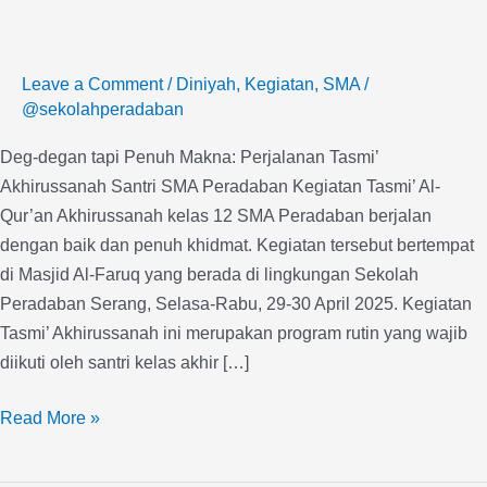
Tasmi’
Akhirussanah
Santri
Leave a Comment
/
Diniyah
,
Kegiatan
,
SMA
/
@sekolahperadaban
SMA
Peradaban
Deg-degan tapi Penuh Makna: Perjalanan Tasmi’
Akhirussanah Santri SMA Peradaban Kegiatan Tasmi’ Al-
Qur’an Akhirussanah kelas 12 SMA Peradaban berjalan
dengan baik dan penuh khidmat. Kegiatan tersebut bertempat
di Masjid Al-Faruq yang berada di lingkungan Sekolah
Peradaban Serang, Selasa-Rabu, 29-30 April 2025. Kegiatan
Tasmi’ Akhirussanah ini merupakan program rutin yang wajib
diikuti oleh santri kelas akhir […]
Read More »