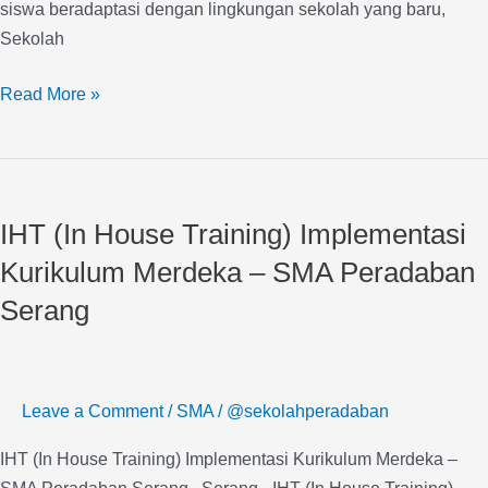
siswa beradaptasi dengan lingkungan sekolah yang baru,
Sekolah
Read More »
IHT
(In
IHT (In House Training) Implementasi
House
Training)
Kurikulum Merdeka – SMA Peradaban
Implementasi
Serang
Kurikulum
Merdeka
–
SMA
Leave a Comment
/
SMA
/
@sekolahperadaban
Peradaban
IHT (In House Training) Implementasi Kurikulum Merdeka –
Serang