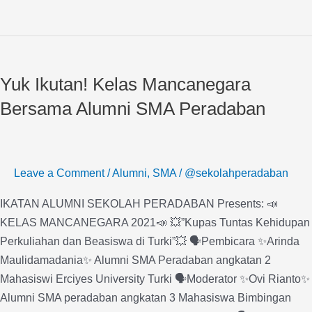
Yuk
Ikutan!
Yuk Ikutan! Kelas Mancanegara
Kelas
Mancanegara
Bersama Alumni SMA Peradaban
Bersama
Alumni
SMA
Leave a Comment
/
Alumni
,
SMA
/
@sekolahperadaban
Peradaban
IKATAN ALUMNI SEKOLAH PERADABAN Presents: 📣
KELAS MANCANEGARA 2021📣 💥”Kupas Tuntas Kehidupan
Perkuliahan dan Beasiswa di Turki”💥 🗣Pembicara ✨Arinda
Maulidamadania✨ Alumni SMA Peradaban angkatan 2
Mahasiswi Erciyes University Turki 🗣Moderator ✨Ovi Rianto✨
Alumni SMA peradaban angkatan 3 Mahasiswa Bimbingan