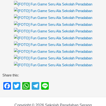
Share this:
Facebook
Twitter
WhatsApp
Telegram
Line
Copyright © 2026 Sekolah Peradaban Serang