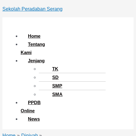
Skip
Menu
Sekolah Peradaban Serang
to
content
Home
Tentang
Kami
Jenjang
TK
SD
SMP
SMA
PPDB
Online
News
Home
Diniyah